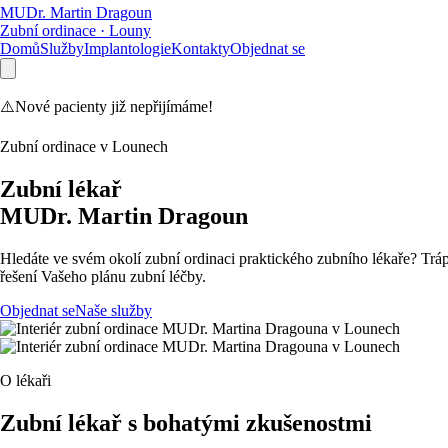
MUDr. Martin Dragoun
Zubní ordinace · Louny
Domů
Služby
Implantologie
Kontakty
Objednat se
⚠️
Nové pacienty již nepřijímáme!
Zubní ordinace v Lounech
Zubní lékař
MUDr. Martin Dragoun
Hledáte ve svém okolí zubní ordinaci praktického zubního lékaře? Trá
řešení Vašeho plánu zubní léčby.
Objednat se
Naše služby
O lékaři
Zubní lékař s bohatými zkušenostmi