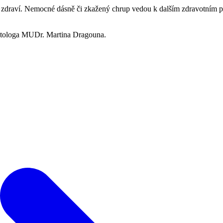
aké o zdraví. Nemocné dásně či zkažený chrup vedou k dalším zdravotn
matologa MUDr. Martina Dragouna.